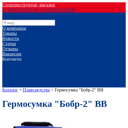
Спортинструктор, магазин
+7 (473) 277-51-32
+7 (473) 272-78-39
О компании
Товары
Новости
Статьи
Отзывы
Вакансии
Контакты
г. Воронеж
г. Лиски
г. Россошь
г. Старый Оскол
г. Губкин
Каталог
>
Плавсредства
>
Гермосумка "Бобр-2" ВВ
Гермосумка "Бобр-2" ВВ