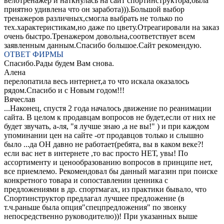
велотренажер и наткнулась на сайт спортинструктора,была
приятно удивлена что он заработа))).Большой выбор
тренажеров различных,смогла выбрать не только по
тех.характеристикам,но даже по цвету.Отреагировали на заказ
очень быстро.Тренажером довольна,соответствует всем
заявленным данным.Спасибо большое.Сайт рекомендую.
ОТВЕТ ФИРМЫ
Спасибо.Рады будем Вам снова.
Алена
перелопатила весь интернет,а то что искала оказалось
рядом.Спасибо и с Новым годом!!!
Вячеслав
...Наконец, спустя 2 года началось движение по реанимации
сайта. В целом к продавцам вопросов не будет,если от них не
будет звучать, а-ля, "я лучше знаю ,а не вы!" ) и при каждом
упоминании цен на сайте -от продавцов только и слышно
было ...да ОН давно не работает(ребята, вы в каком веке?!
если вас нет в интернете ,то вас просто НЕТ, увы! По
ассортименту и ценообразованию вопросов в принципе нет,
все приемлемо. Рекомендовал бы данный магазин при поиске
конкретного товара и сопоставлении ценника с
предложениями в др. спортмагах, из практики бывало, что
Спортинструктор предлагал лучшее предложение (в
т.ч.раньше была опция"спецпредложения" по звонку
непосредственно руководителю))! При указанных выше