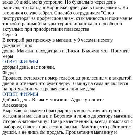
заказ 10 дней, меня устроило. Но буквально через день
написал, что байда в Воронеже будет уже в понедельник. Во
вторник я ее уже забрал. Спасибо сотрудникам "Спор
инструктора" за профессионализм, отзывчивость и понимание
тонкой и ранимой натуры туриста-водника, что особенно
актуально при приобретении плавседства
Сергей
В который раз прихожу в магазин у 9 часам и немогу
дождаться про
довца. Магазин находитца в г. Лиски. В моями мол. Примите
меры
ОТВЕТ ФИРМЫ
добрый день, вас поняли.
Федор
Продавец оставляет номер телефона,приклеенным к закрытой
двери и отвечает что будет через 10 минут,а сама не является
на протяжении часа.решая свои личные дела
ОТВЕТ ФИРМЫ
Добрый день. В каком магазине. Адрес уточните
Александра
Выражаю огромную благодарность коллективу интернет-
магазина и магазина в г. Воронеж и лично директору магазина
Игорю Анатольевичу! Товар качественный, всегда помогают с
выбором, советы профессиональные. Заметно, что работают с
душой, а не лишь бы продать. Процветания магазину и