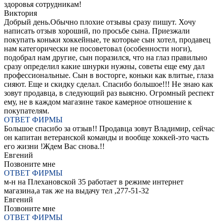
здоровья сотрудникам!
Виктория
Добрый день.Обычно плохие отзывы сразу пишут. Хочу
написать отзыв хороший, по просьбе сына. Приезжали
покупать коньки хоккейные, те которые сын хотел, продавец
нам категорически не посоветовал (особенности ноги),
подобрал нам другие, сын поразился, что на глаз правильно
сразу определил какие шнурки нужны, советы еще ему дал
профессиональные. Сын в восторге, коньки как влитые, глаза
сияют. Еще и скидку сделал. Спасибо большое!!! Не знаю как
зовут продавца, в следующий раз выясню. Огромный респект
ему, не в каждом магазине такое камерное отношение к
покупателям.
ОТВЕТ ФИРМЫ
Большое спасибо за отзыв!! Продавца зовут Владимир, сейчас
он капитан ветеранской команды и вообще хоккей-это часть
его жизни !Ждем Вас снова.!!
Евгений
Позвоните мне
ОТВЕТ ФИРМЫ
м-н на Плехановской 35 работает в режиме интернет
магазина,а так же на выдачу тел ,277-51-32
Евгений
Позвоните мне
ОТВЕТ ФИРМЫ