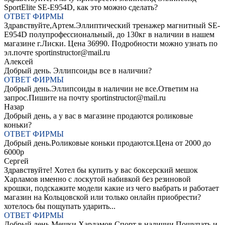
SportElite SE-E954D, как это можно сделать?
ОТВЕТ ФИРМЫ
Здравствуйте,Артем.Эллиптический тренажер магнитный SЕ-
E954D полупрофессиональный, до 130кг в наличии в нашем
магазине г.Лиски. Цена 36990. Подробности можно узнать по
эл.почте sportinstructor@mail.ru
Алексей
Добрый день. Эллипсоиды все в наличии?
ОТВЕТ ФИРМЫ
Добрый день.Эллипсоиды в наличии не все.Ответим на
запрос.Пишите на почту sportinstructor@mail.ru
Назар
Добрый день, а у вас в магазине продаются роликовые
коньки?
ОТВЕТ ФИРМЫ
Добрый день.Роликовые коньки продаются.Цена от 2000 до
6000р
Сергей
Здравствуйте! Хотел бы купить у вас боксерский мешок
Харламов именно с лоскутой набивкой без резиновой
крошки, подскажите модели какие из чего выбрать и работает
магазин на Кольцовской или только онлайн приобрести?
хотелось бы пощупать ударить...
ОТВЕТ ФИРМЫ
Добрый день.Мешки Харламов Спорт в наличии.Пощупать и