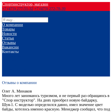
Спортинструктор, магазин
+7 (473) 277-51-32
+7 (473) 272-78-39
О компании
Товары
Новости
Статьи
Отзывы
Вакансии
Контакты
г. Воронеж
г. Лиски
г. Россошь
г. Старый Оскол
г. Губкин
Отзывы о компании
Олег А. Минаков
Много лет занимаюсь туризмом, и не первый раз обращаюсь в
"Спор инструктор". На днях приобрел новую байдарку,
Шуя-1. С моделью определился давно, имел значение цвет
байды, хотелось именно красную. Менеджер сообщил, что под