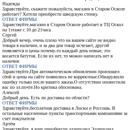
Надежда
Здравствуйте, скажите пожалуйста, магазин в Старом Осколе
работает? Хотели приобрести шведскую стенку.
ОТВЕТ ФИРМЫ
Здравствуйте,магазин в Старом Осколе работает в ТЦ Оскол
на 1этаже с 10 до 21часа
Сергей
Добрый вечер, очень плохо что на вашем сайте не видно
товара в наличии, и за два дня товар исчезает, другой
появляется и цены почему-то каждый день новые, это
косается батутов. Если их нет, то можно написать нет в
наличии
ОТВЕТ ФИРМЫ
Здравствуйте,При автоматическом обновлении произошел
сбой и цены на сайте появились не корректные.Обнаружили
ошибку только после вашего заказа.О отсутствии оповестили
вас по эл.почте.Но критика обоснована.
Алексей
Добрый день. Есть ли доставка по области?
ОТВЕТ ФИРМЫ
Здравствуйте,бесплатная доставка в Лиски и Россошь. В
остальные населенные пункты транспортными компаниями за
счет покупателя
Артëм
Здравствуйте, я хочу приобрести эллипсоид Эллипсоид