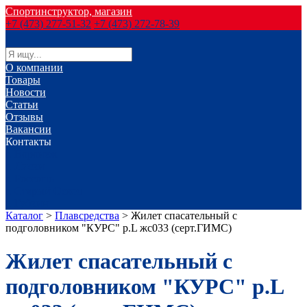
Спортинструктор, магазин
+7 (473) 277-51-32
+7 (473) 272-78-39
О компании
Товары
Новости
Статьи
Отзывы
Вакансии
Контакты
г. Воронеж
г. Лиски
г. Россошь
г. Старый Оскол
г. Губкин
Каталог
>
Плавсредства
>
Жилет спасательный с
подголовником "КУРС" р.L жс033 (серт.ГИМС)
Жилет спасательный с
подголовником "КУРС" р.L