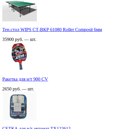
Тен.стол WIPS СТ-ВКР 61080 Roller Composit 6мм
35900 руб. — шт.
Ракетка для н/т 900 СV
2650 руб. — шт.
СЕТКА для н/т автомат ТХ122612