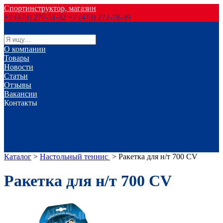
Спортинструктор, магазин
+7 (473) 277-51-32
+7 (473) 272-78-39
О компании
Товары
Новости
Статьи
Отзывы
Вакансии
Контакты
г. Воронеж
г. Лиски
г. Россошь
г. Старый Оскол
г. Губкин
Каталог
>
Настольный теннис
>
Ракетка для н/т 700 СV
Ракетка для н/т 700 СV