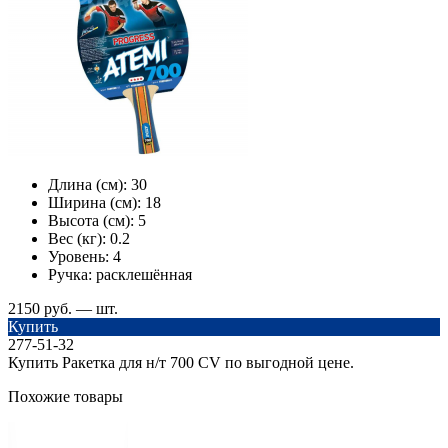
Длина (см):
30
Ширина (см):
18
Высота (см):
5
Вес (кг):
0.2
Уровень:
4
Ручка:
расклешённая
2150 руб. — шт.
Купить
277-51-32
Купить Ракетка для н/т 700 СV по выгодной цене.
Похожие товары