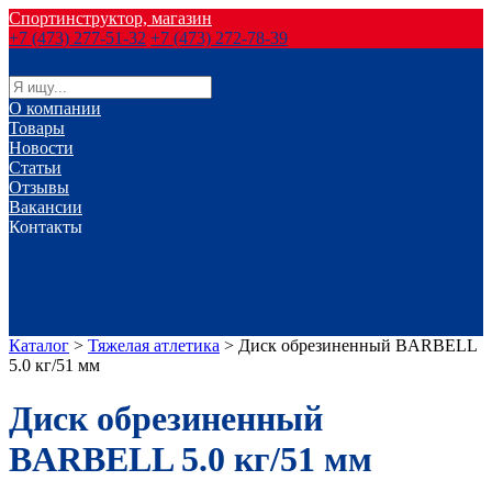
Спортинструктор, магазин
+7 (473) 277-51-32
+7 (473) 272-78-39
О компании
Товары
Новости
Статьи
Отзывы
Вакансии
Контакты
г. Воронеж
г. Лиски
г. Россошь
г. Старый Оскол
г. Губкин
Каталог
>
Тяжелая атлетика
>
Диск обрезиненный BARBELL
5.0 кг/51 мм
Диск обрезиненный
BARBELL 5.0 кг/51 мм