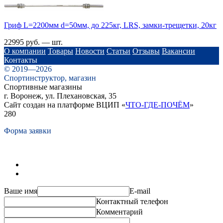
Гриф L=2200мм d=50мм, до 225кг, LRS, замки-трещетки, 20кг
22995 руб. — шт.
О компании
Товары
Новости
Статьи
Отзывы
Вакансии
Контакты
© 2019—2026
Спортинструктор, магазин
Спортивные магазины
г. Воронеж, ул. Плехановская, 35
Сайт создан на платформе ВЦИП «
ЧТО-ГДЕ-ПОЧЁМ
»
280
Форма заявки
Ваше имя
E-mail
Контактный телефон
Комментарий