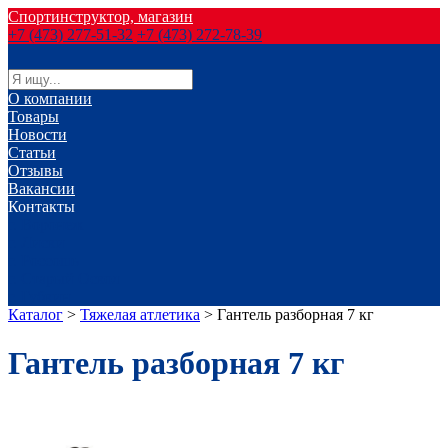
Спортинструктор, магазин
+7 (473) 277-51-32
+7 (473) 272-78-39
О компании
Товары
Новости
Статьи
Отзывы
Вакансии
Контакты
г. Воронеж
г. Лиски
г. Россошь
г. Старый Оскол
г. Губкин
Каталог
>
Тяжелая атлетика
>
Гантель разборная 7 кг
Гантель разборная 7 кг