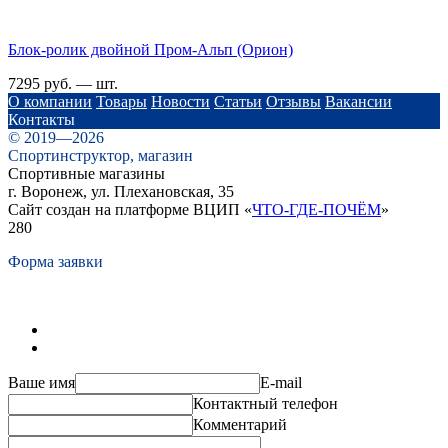
Блок-ролик двойной Пром-Альп (Орион)
7295 руб. — шт.
О компании
Товары
Новости
Статьи
Отзывы
Вакансии
Контакты
© 2019—2026
Спортинструктор, магазин
Спортивные магазины
г. Воронеж, ул. Плехановская, 35
Сайт создан на платформе ВЦИП «
ЧТО-ГДЕ-ПОЧЁМ
»
280
Форма заявки
Ваше имя
E-mail
Контактный телефон
Комментарий