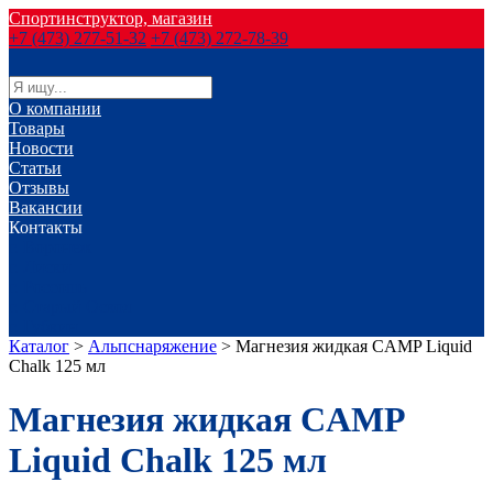
Спортинструктор, магазин
+7 (473) 277-51-32
+7 (473) 272-78-39
О компании
Товары
Новости
Статьи
Отзывы
Вакансии
Контакты
г. Воронеж
г. Лиски
г. Россошь
г. Старый Оскол
г. Губкин
Каталог
>
Альпснаряжение
>
Магнезия жидкая CAMP Liquid
Chalk 125 мл
Магнезия жидкая CAMP
Liquid Chalk 125 мл