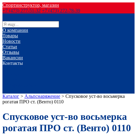
Спортинструктор, магазин
+7 (473) 277-51-32
+7 (473) 272-78-39
О компании
Товары
Новости
Статьи
Отзывы
Вакансии
Контакты
г. Воронеж
г. Лиски
г. Россошь
г. Старый Оскол
г. Губкин
Каталог
>
Альпснаряжение
>
Спусковое уст-во восьмерка
рогатая ПРО ст. (Венто) 0110
Спусковое уст-во восьмерка
рогатая ПРО ст. (Венто) 0110