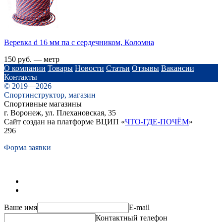
Веревка d 16 мм па с сердечником, Коломна
150 руб. — метр
О компании
Товары
Новости
Статьи
Отзывы
Вакансии
Контакты
© 2019—2026
Спортинструктор, магазин
Спортивные магазины
г. Воронеж, ул. Плехановская, 35
Сайт создан на платформе ВЦИП «
ЧТО-ГДЕ-ПОЧЁМ
»
296
Форма заявки
Ваше имя
E-mail
Контактный телефон