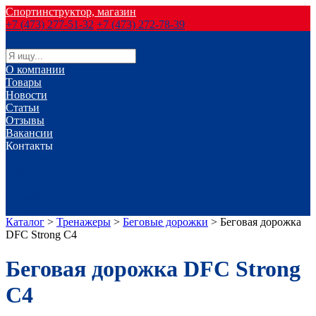
Спортинструктор, магазин
+7 (473) 277-51-32
+7 (473) 272-78-39
О компании
Товары
Новости
Статьи
Отзывы
Вакансии
Контакты
г. Воронеж
г. Лиски
г. Россошь
г. Старый Оскол
г. Губкин
Каталог
>
Тренажеры
>
Беговые дорожки
>
Беговая дорожка
DFC Strong C4
Беговая дорожка DFC Strong
C4