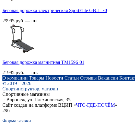
Беговая дорожка электрическая SportElite GB-1170
29995 руб. — шт.
Беговая дорожка магнитная TM1596-01
21995 руб. — шт.
О компании
Товары
Новости
Статьи
Отзывы
Вакансии
Контак
© 2019—2026
Спортинструктор, магазин
Спортивные магазины
г. Воронеж, ул. Плехановская, 35
Сайт создан на платформе ВЦИП «
ЧТО-ГДЕ-ПОЧЁМ
»
296
Форма заявки