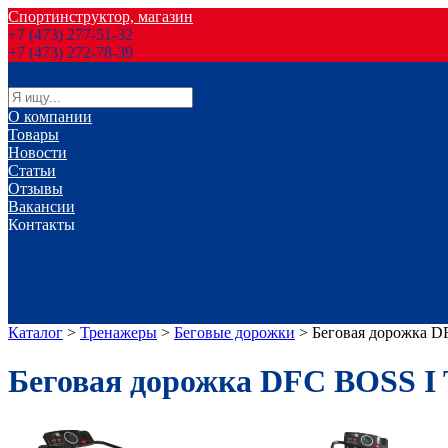
Спортинструктор, магазин
+7 (473) 277-51-32
+7 (473) 272-78-39
О компании
Товары
Новости
Статьи
Отзывы
Вакансии
Контакты
г. Воронеж
г. Лиски
г. Россошь
г. Старый Оскол
г. Губкин
Каталог
>
Тренажеры
>
Беговые дорожки
>
Беговая дорожка D
Беговая дорожка DFC BOSS I 