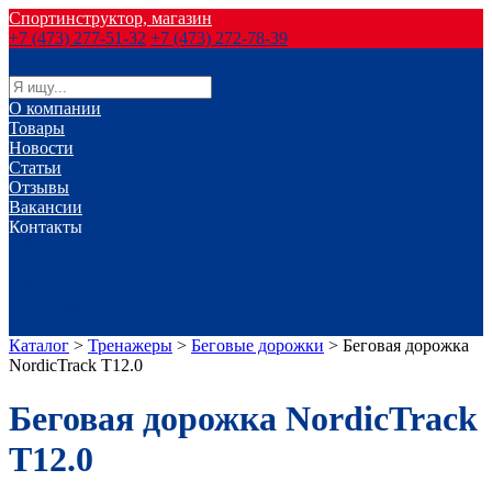
Спортинструктор, магазин
+7 (473) 277-51-32
+7 (473) 272-78-39
О компании
Товары
Новости
Статьи
Отзывы
Вакансии
Контакты
г. Воронеж
г. Лиски
г. Россошь
г. Старый Оскол
г. Губкин
Каталог
>
Тренажеры
>
Беговые дорожки
>
Беговая дорожка
NordicTrack T12.0
Беговая дорожка NordicTrack
T12.0