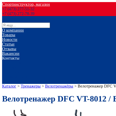
Спортинструктор, магазин
+7 (473) 277-51-32
+7 (473) 272-78-39
О компании
Товары
Новости
Статьи
Отзывы
Вакансии
Контакты
г. Воронеж
г. Лиски
г. Россошь
г. Старый Оскол
г. Губкин
Каталог
>
Тренажеры
>
Велотренажёры
>
Велотренажер DFC V
Велотренажер DFC VT-8012 / 