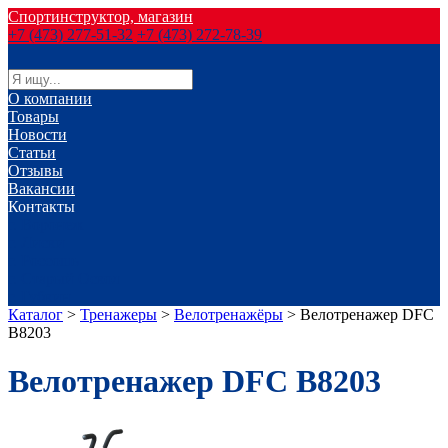
Спортинструктор, магазин
+7 (473) 277-51-32
+7 (473) 272-78-39
О компании
Товары
Новости
Статьи
Отзывы
Вакансии
Контакты
г. Воронеж
г. Лиски
г. Россошь
г. Старый Оскол
г. Губкин
Каталог
>
Тренажеры
>
Велотренажёры
>
Велотренажер DFC
B8203
Велотренажер DFC B8203