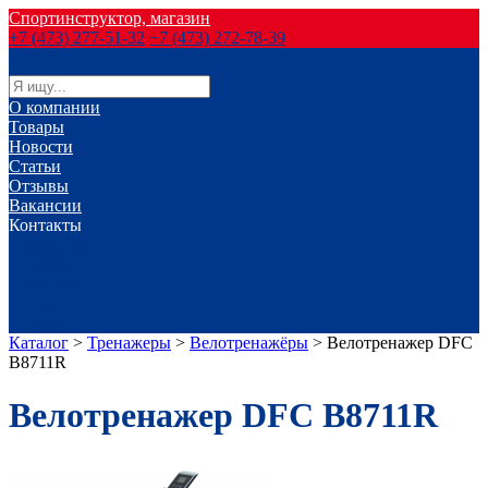
Спортинструктор, магазин
+7 (473) 277-51-32
+7 (473) 272-78-39
О компании
Товары
Новости
Статьи
Отзывы
Вакансии
Контакты
г. Воронеж
г. Лиски
г. Россошь
г. Старый Оскол
г. Губкин
Каталог
>
Тренажеры
>
Велотренажёры
>
Велотренажер DFC
B8711R
Велотренажер DFC B8711R