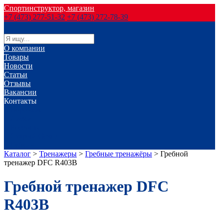
Спортинструктор, магазин
+7 (473) 277-51-32
+7 (473) 272-78-39
О компании
Товары
Новости
Статьи
Отзывы
Вакансии
Контакты
г. Воронеж
г. Лиски
г. Россошь
г. Старый Оскол
г. Губкин
Каталог
>
Тренажеры
>
Гребные тренажёры
>
Гребной
тренажер DFC R403B
Гребной тренажер DFC
R403B