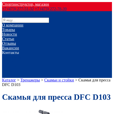
Спортинструктор, магазин
+7 (473) 277-51-32
+7 (473) 272-78-39
О компании
Товары
Новости
Статьи
Отзывы
Вакансии
Контакты
г. Воронеж
г. Лиски
г. Россошь
г. Старый Оскол
г. Губкин
Каталог
>
Тренажеры
>
Скамьи и стойки
>
Скамья для пресса
DFC D103
Скамья для пресса DFC D103