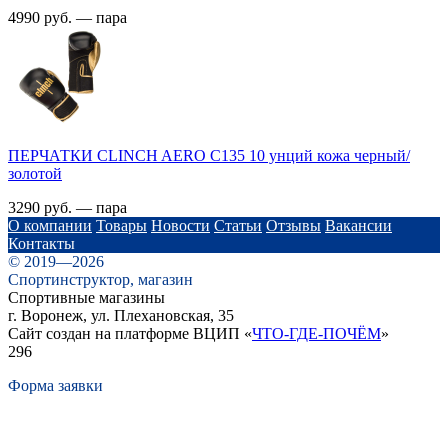
4990 руб. — пара
ПЕРЧАТКИ CLINCH AERO C135 10 унций кожа черный/
золотой
3290 руб. — пара
О компании
Товары
Новости
Статьи
Отзывы
Вакансии
Контакты
© 2019—2026
Спортинструктор, магазин
Спортивные магазины
г. Воронеж, ул. Плехановская, 35
Сайт создан на платформе ВЦИП «
ЧТО-ГДЕ-ПОЧЁМ
»
296
Форма заявки