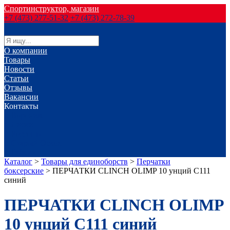
Спортинструктор, магазин
+7 (473) 277-51-32
+7 (473) 272-78-39
О компании
Товары
Новости
Статьи
Отзывы
Вакансии
Контакты
г. Воронеж
г. Лиски
г. Россошь
г. Старый Оскол
г. Губкин
Каталог
>
Товары для единоборств
>
Перчатки
боксерские
>
ПЕРЧАТКИ CLINCH OLIMP 10 унций С111
синий
ПЕРЧАТКИ CLINCH OLIMP
10 унций С111 синий