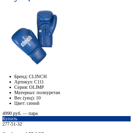
Бренд:
CLINCH
Артикул:
С111
Серия:
OLIMP
Материал:
полиуретан
Вес (унц):
10
Цвет:
синий
4990 руб. — пара
Купить
277-51-32