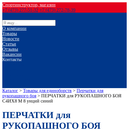
Спортинструктор, магазин
+7 (473) 277-51-32
+7 (473) 272-78-39
О компании
Товары
Новости
Статьи
Отзывы
Вакансии
Контакты
г. Воронеж
г. Лиски
г. Россошь
г. Старый Оскол
г. Губкин
Каталог
>
Товары для единоборств
>
Перчатки для
рукопашного боя
>
ПЕРЧАТКИ для РУКОПАШНОГО БОЯ
С4ИX8 M 8 унций синий
ПЕРЧАТКИ для
РУКОПАШНОГО БОЯ