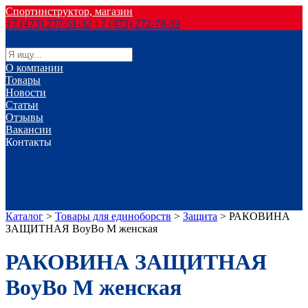
Спортинструктор, магазин
+7 (473) 277-51-32
+7 (473) 272-78-39
О компании
Товары
Новости
Статьи
Отзывы
Вакансии
Контакты
г. Воронеж
г. Лиски
г. Россошь
г. Старый Оскол
г. Губкин
Каталог
>
Товары для единоборств
>
Защита
>
РАКОВИНА
ЗАЩИТНАЯ BoyBo M женская
РАКОВИНА ЗАЩИТНАЯ
BoyBo M женская