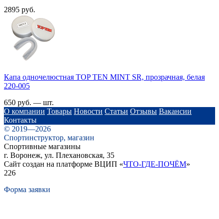
2895 руб.
Капа одночелюстная TOP TEN MINT SR, прозрачная, белая
220-005
650 руб. — шт.
О компании
Товары
Новости
Статьи
Отзывы
Вакансии
Контакты
© 2019—2026
Спортинструктор, магазин
Спортивные магазины
г. Воронеж, ул. Плехановская, 35
Сайт создан на платформе ВЦИП «
ЧТО-ГДЕ-ПОЧЁМ
»
226
Форма заявки