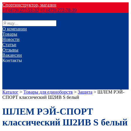
Спортинструктор, магазин
+7 (473) 277-51-32
+7 (473) 272-78-39
О компании
Товары
Новости
Статьи
Отзывы
Вакансии
Контакты
г. Воронеж
г. Лиски
г. Россошь
г. Старый Оскол
г. Губкин
Каталог
>
Товары для единоборств
>
Защита
>
ШЛЕМ РЭЙ-
СПОРТ классический Ш2ИВ S белый
ШЛЕМ РЭЙ-СПОРТ
классический Ш2ИВ S белый