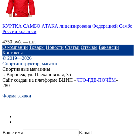
КУРТКА САМБО АТАКА лицензирована Федерацией Самбо
России красный
4750 руб. — шт.
О компании
Товары
Новости
Статьи
Отзывы
Вакансии
Контакты
© 2019—2026
Спортинструктор, магазин
Спортивные магазины
г. Воронеж, ул. Плехановская, 35
Сайт создан на платформе ВЦИП «
ЧТО-ГДЕ-ПОЧЁМ
»
280
Форма заявки
Ваше имя
E-mail