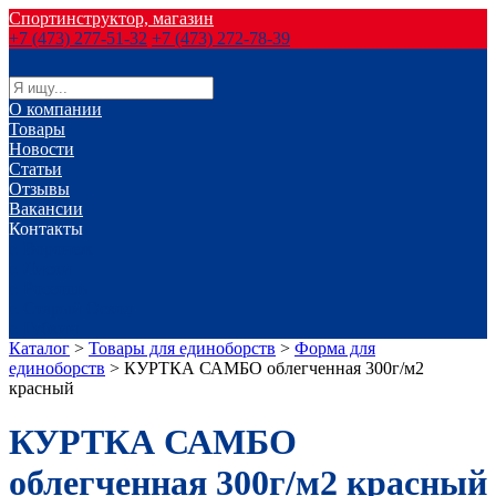
Спортинструктор, магазин
+7 (473) 277-51-32
+7 (473) 272-78-39
О компании
Товары
Новости
Статьи
Отзывы
Вакансии
Контакты
г. Воронеж
г. Лиски
г. Россошь
г. Старый Оскол
г. Губкин
Каталог
>
Товары для единоборств
>
Форма для
единоборств
>
КУРТКА САМБО облегченная 300г/м2
красный
КУРТКА САМБО
облегченная 300г/м2 красный