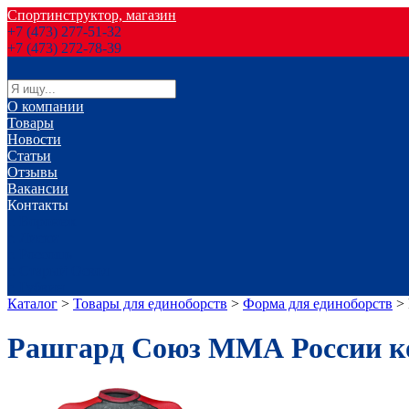
Спортинструктор, магазин
+7 (473) 277-51-32
+7 (473) 272-78-39
О компании
Товары
Новости
Статьи
Отзывы
Вакансии
Контакты
г. Воронеж
г. Лиски
г. Россошь
г. Старый Оскол
г. Губкин
Каталог
>
Товары для единоборств
>
Форма для единоборств
>
Рашгард Союз ММА России к