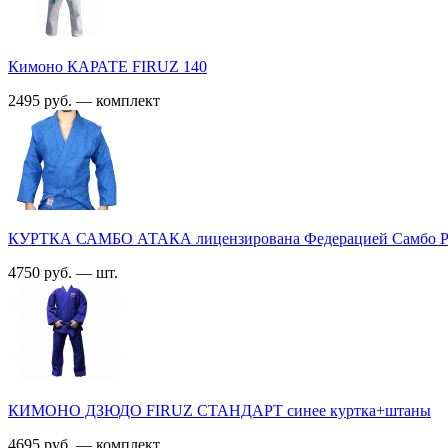
Кимоно КАРАТЕ FIRUZ 140
2495 руб. — комплект
КУРТКА САМБО АТАКА лицензирована Федерацией Самбо Р
4750 руб. — шт.
КИМОНО ДЗЮДО FIRUZ СТАНДАРТ синее куртка+штаны
4695 руб. — комплект