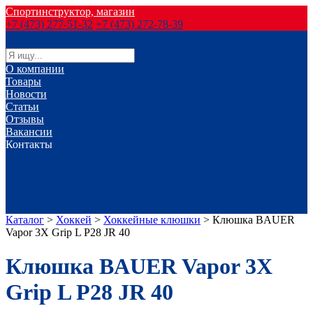
Спортинструктор, магазин
+7 (473) 277-51-32
+7 (473) 272-78-39
О компании
Товары
Новости
Статьи
Отзывы
Вакансии
Контакты
г. Воронеж
г. Лиски
г. Россошь
г. Старый Оскол
г. Губкин
Каталог
>
Хоккей
>
Хоккейные клюшки
>
Клюшка BAUER
Vapor 3X Grip L P28 JR 40
Клюшка BAUER Vapor 3X
Grip L P28 JR 40