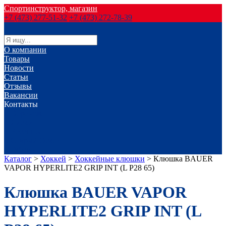
Спортинструктор, магазин
+7 (473) 277-51-32
+7 (473) 272-78-39
О компании
Товары
Новости
Статьи
Отзывы
Вакансии
Контакты
г. Воронеж
г. Лиски
г. Россошь
г. Старый Оскол
г. Губкин
Каталог
>
Хоккей
>
Хоккейные клюшки
>
Клюшка BAUER
VAPOR HYPERLITE2 GRIP INT (L P28 65)
Клюшка BAUER VAPOR
HYPERLITE2 GRIP INT (L