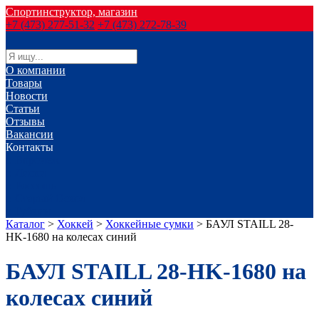
Спортинструктор, магазин
+7 (473) 277-51-32
+7 (473) 272-78-39
О компании
Товары
Новости
Статьи
Отзывы
Вакансии
Контакты
г. Воронеж
г. Лиски
г. Россошь
г. Старый Оскол
г. Губкин
Каталог
>
Хоккей
>
Хоккейные сумки
>
БАУЛ STAILL 28-
HK-1680 на колесах синий
БАУЛ STAILL 28-HK-1680 на
колесах синий