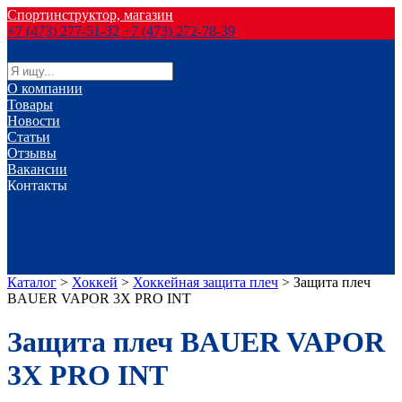
Спортинструктор, магазин
+7 (473) 277-51-32
+7 (473) 272-78-39
О компании
Товары
Новости
Статьи
Отзывы
Вакансии
Контакты
г. Воронеж
г. Лиски
г. Россошь
г. Старый Оскол
г. Губкин
Каталог
>
Хоккей
>
Хоккейная защита плеч
>
Защита плеч
BAUER VAPOR 3X PRO INT
Защита плеч BAUER VAPOR
3X PRO INT