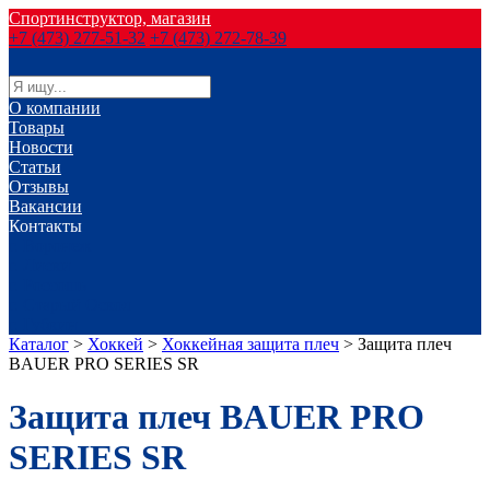
Спортинструктор, магазин
+7 (473) 277-51-32
+7 (473) 272-78-39
О компании
Товары
Новости
Статьи
Отзывы
Вакансии
Контакты
г. Воронеж
г. Лиски
г. Россошь
г. Старый Оскол
г. Губкин
Каталог
>
Хоккей
>
Хоккейная защита плеч
>
Защита плеч
BAUER PRO SERIES SR
Защита плеч BAUER PRO
SERIES SR