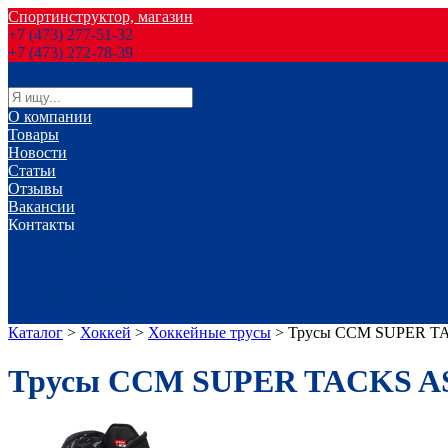
Спортинструктор, магазин
+7 (473) 277-51-32
+7 (473) 272-78-39
О компании
Товары
Новости
Статьи
Отзывы
Вакансии
Контакты
г. Воронеж
г. Лиски
г. Россошь
г. Старый Оскол
г. Губкин
Каталог
>
Хоккей
>
Хоккейные трусы
>
Трусы CCM SUPER TA
Трусы CCM SUPER TACKS AS