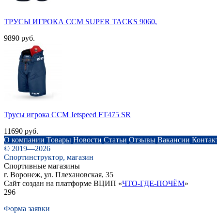
ТРУСЫ ИГРОКА CCM SUPER TACKS 9060,
9890 руб.
Трусы игрока ССМ Jetspeed FT475 SR
11690 руб.
О компании
Товары
Новости
Статьи
Отзывы
Вакансии
Контак
© 2019—2026
Спортинструктор, магазин
Спортивные магазины
г. Воронеж, ул. Плехановская, 35
Сайт создан на платформе ВЦИП «
ЧТО-ГДЕ-ПОЧЁМ
»
296
Форма заявки