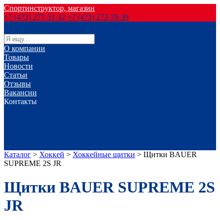
Спортинструктор, магазин
+7 (473) 277-51-32
+7 (473) 272-78-39
О компании
Товары
Новости
Статьи
Отзывы
Вакансии
Контакты
г. Воронеж
г. Лиски
г. Россошь
г. Старый Оскол
г. Губкин
Каталог
>
Хоккей
>
Хоккейные щитки
>
Щитки BAUER
SUPREME 2S JR
Щитки BAUER SUPREME 2S
JR