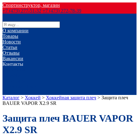
Спортинструктор, магазин
+7 (473) 277-51-32
+7 (473) 272-78-39
О компании
Товары
Новости
Статьи
Отзывы
Вакансии
Контакты
г. Воронеж
г. Лиски
г. Россошь
г. Старый Оскол
г. Губкин
Каталог
>
Хоккей
>
Хоккейная защита плеч
>
Защита плеч
BAUER VAPOR X2.9 SR
Защита плеч BAUER VAPOR
X2.9 SR