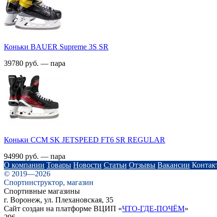
Коньки BAUER Supreme 3S SR
39780 руб. — пара
Коньки CСM SK JETSPEED FT6 SR REGULAR
94990 руб. — пара
О компании
Товары
Новости
Статьи
Отзывы
Вакансии
Контак
© 2019—2026
Спортинструктор, магазин
Спортивные магазины
г. Воронеж, ул. Плехановская, 35
Сайт создан на платформе ВЦИП «
ЧТО-ГДЕ-ПОЧЁМ
»