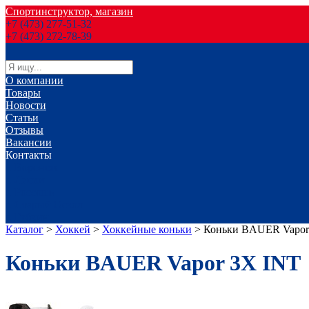
Спортинструктор, магазин
+7 (473) 277-51-32
+7 (473) 272-78-39
О компании
Товары
Новости
Статьи
Отзывы
Вакансии
Контакты
г. Воронеж
г. Лиски
г. Россошь
г. Старый Оскол
г. Губкин
Каталог
>
Хоккей
>
Хоккейные коньки
>
Коньки BAUER Vapor
Коньки BAUER Vapor 3X INT