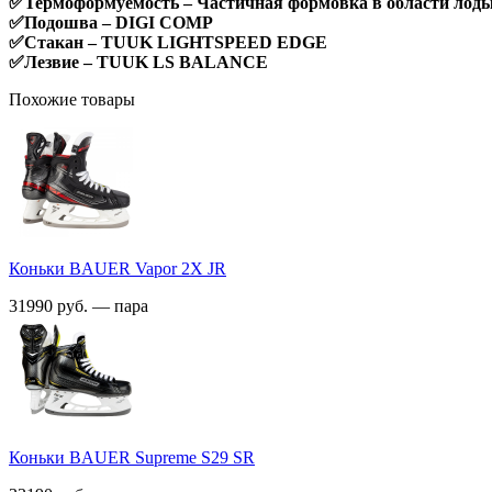
✅Термоформуемость – Частичная формовка в области лод
✅Подошва – DIGI COMP
✅Стакан – TUUK LIGHTSPEED EDGE
✅Лезвие – TUUK LS BALANCE
Похожие товары
Коньки BAUER Vapor 2X JR
31990 руб. — пара
Коньки BAUER Supreme S29 SR