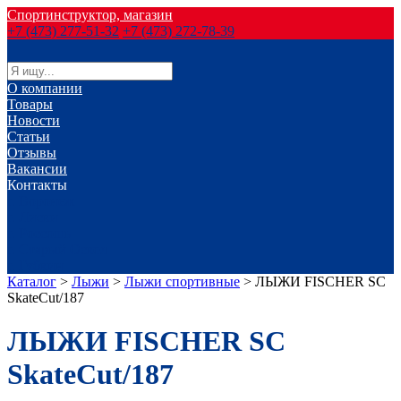
Спортинструктор, магазин
+7 (473) 277-51-32
+7 (473) 272-78-39
О компании
Товары
Новости
Статьи
Отзывы
Вакансии
Контакты
г. Воронеж
г. Лиски
г. Россошь
г. Старый Оскол
г. Губкин
Каталог
>
Лыжи
>
Лыжи спортивные
>
ЛЫЖИ FISCHER SC
SkateCut/187
ЛЫЖИ FISCHER SC
SkateCut/187