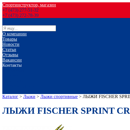
Спортинструктор, магазин
+7 (473) 277-51-32
+7 (473) 272-78-39
О компании
Товары
Новости
Статьи
Отзывы
Вакансии
Контакты
г. Воронеж
г. Лиски
г. Россошь
г. Старый Оскол
г. Губкин
Каталог
>
Лыжи
>
Лыжи спортивные
>
ЛЫЖИ FISCHER SPRI
ЛЫЖИ FISCHER SPRINT CR