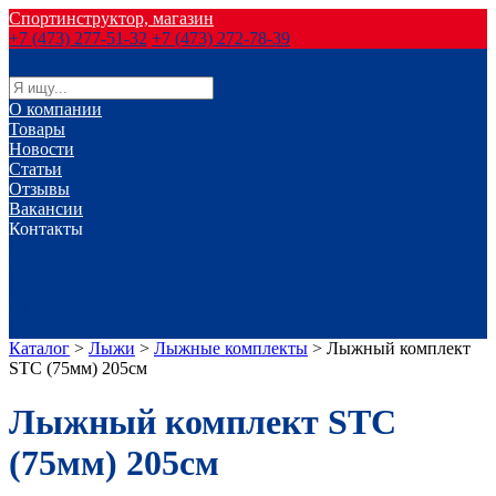
Спортинструктор, магазин
+7 (473) 277-51-32
+7 (473) 272-78-39
О компании
Товары
Новости
Статьи
Отзывы
Вакансии
Контакты
г. Воронеж
г. Лиски
г. Россошь
г. Старый Оскол
г. Губкин
Каталог
>
Лыжи
>
Лыжные комплекты
>
Лыжный комплект
STC (75мм) 205см
Лыжный комплект STC
(75мм) 205см