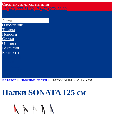
Спортинструктор, магазин
+7 (473) 277-51-32
+7 (473) 272-78-39
О компании
Товары
Новости
Статьи
Отзывы
Вакансии
Контакты
г. Воронеж
г. Лиски
г. Россошь
г. Старый Оскол
г. Губкин
Каталог
>
Лыжные палки
>
Палки SONATA 125 см
Палки SONATA 125 см