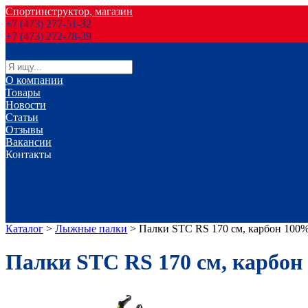
Спортинструктор, магазин
+7 (473) 277-51-32
+7 (473) 272-78-39
О компании
Товары
Новости
Статьи
Отзывы
Вакансии
Контакты
г. Воронеж
г. Лиски
г. Россошь
г. Старый Оскол
г. Губкин
Каталог
>
Лыжные палки
>
Палки STC RS 170 см, карбон 100
Палки STC RS 170 см, карбон