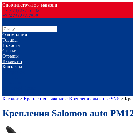
Спортинструктор, магазин
+7 (473) 277-51-32
+7 (473) 272-78-39
О компании
Товары
Новости
Статьи
Отзывы
Вакансии
Контакты
г. Воронеж
г. Лиски
г. Россошь
г. Старый Оскол
г. Губкин
Каталог
>
Крепления лыжные
>
Крепления лыжные SNS
>
Кре
Крепления Salomon auto РМ1