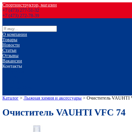
Спортинструктор, магазин
+7 (473) 277-51-32
+7 (473) 272-78-39
О компании
Товары
Новости
Статьи
Отзывы
Вакансии
Контакты
г. Воронеж
г. Лиски
г. Россошь
г. Старый Оскол
г. Губкин
Каталог
>
Лыжная химия и аксессуары
>
Очиститель VAUHTI 
Очиститель VAUHTI VFC 74