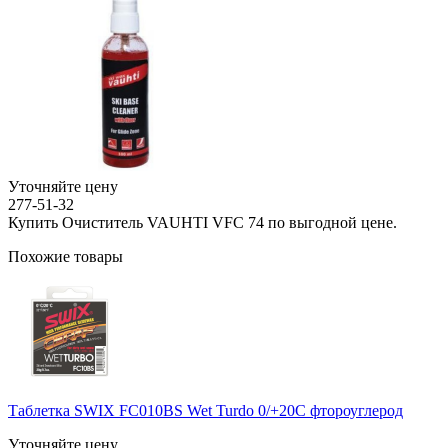
Уточняйте цену
277-51-32
Купить Очиститель VAUHTI VFC 74 по выгодной цене.
Похожие товары
Таблетка SWIX FC010BS Wet Turdo 0/+20C фтороуглерод
Уточняйте цену