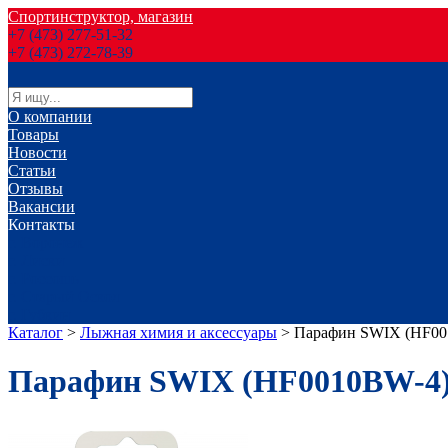
Спортинструктор, магазин
+7 (473) 277-51-32
+7 (473) 272-78-39
О компании
Товары
Новости
Статьи
Отзывы
Вакансии
Контакты
г. Воронеж
г. Лиски
г. Россошь
г. Старый Оскол
г. Губкин
Каталог
>
Лыжная химия и аксессуары
>
Парафин SWIX (HF001
Парафин SWIX (HF0010BW-4) 