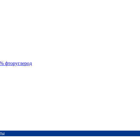
% фторуглерод
ты