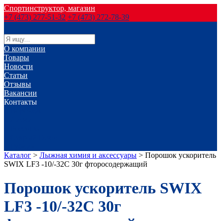
Спортинструктор, магазин
+7 (473) 277-51-32
+7 (473) 272-78-39
О компании
Товары
Новости
Статьи
Отзывы
Вакансии
Контакты
г. Воронеж
г. Лиски
г. Россошь
г. Старый Оскол
г. Губкин
Каталог
>
Лыжная химия и аксессуары
>
Порошок ускоритель
SWIX LF3 -10/-32С 30г фторосодержащий
Порошок ускоритель SWIX
LF3 -10/-32С 30г