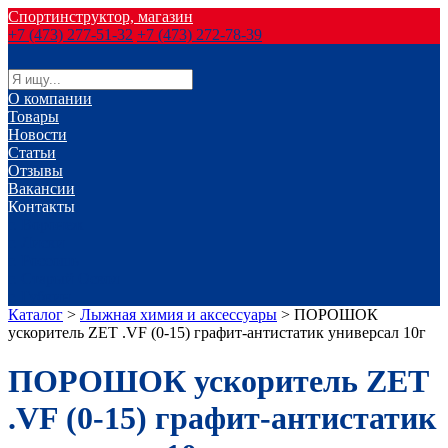
Спортинструктор, магазин
+7 (473) 277-51-32
+7 (473) 272-78-39
О компании
Товары
Новости
Статьи
Отзывы
Вакансии
Контакты
г. Воронеж
г. Лиски
г. Россошь
г. Старый Оскол
г. Губкин
Каталог
>
Лыжная химия и аксессуары
>
ПОРОШОК
ускоритель ZET .VF (0-15) графит-антистатик универсал 10г
ПОРОШОК ускоритель ZET
.VF (0-15) графит-антистатик