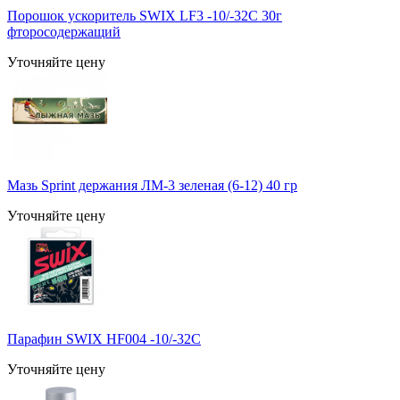
Порошок ускоритель SWIX LF3 -10/-32С 30г
фторосодержащий
Уточняйте цену
Мазь Sprint держания ЛМ-3 зеленая (6-12) 40 гр
Уточняйте цену
Парафин SWIX HF004 -10/-32С
Уточняйте цену