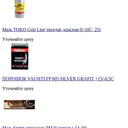
Мазь TOKO Grip Line твердая, красная 0/-10C, 25г
Уточняйте цену
ПОРОШОК VAUHTI FP 005 SILVER GRAFIT +15/-0.5С
Уточняйте цену
Мазь Sprint держания ЛМ-Ч черная (-14-30)