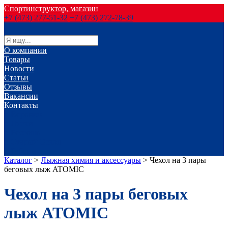
Спортинструктор, магазин
+7 (473) 277-51-32
+7 (473) 272-78-39
О компании
Товары
Новости
Статьи
Отзывы
Вакансии
Контакты
г. Воронеж
г. Лиски
г. Россошь
г. Старый Оскол
г. Губкин
Каталог
>
Лыжная химия и аксессуары
>
Чехол на 3 пары
беговых лыж ATOMIC
Чехол на 3 пары беговых
лыж ATOMIC