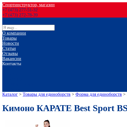
Спортинструктор, магазин
+7 (473) 277-51-32
+7 (473) 272-78-39
О компании
Товары
Новости
Статьи
Отзывы
Вакансии
Контакты
г. Воронеж
г. Лиски
г. Россошь
г. Старый Оскол
г. Губкин
Каталог
>
Товары для единоборств
>
Форма для единоборств
>
Кимоно КАРАТЕ Best Sport BS