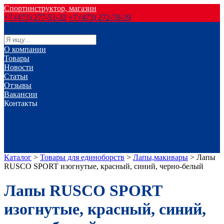
Спортинструктор, магазин
+7 (473) 277-51-32
+7 (473) 272-78-39
О компании
Товары
Новости
Статьи
Отзывы
Вакансии
Контакты
г. Воронеж
г. Лиски
г. Россошь
г. Старый Оскол
г. Губкин
Каталог
>
Товары для единоборств
>
Лапы,макивары
>
Лапы
RUSCO SPORT изогнутые, красный, синий, черно-белый
Лапы RUSCO SPORT
изогнутые, красный, синий,