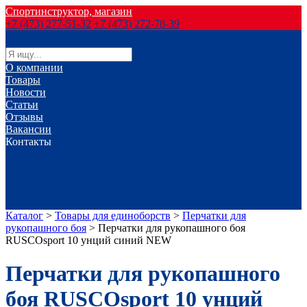
Спортинструктор, магазин
+7 (473) 277-51-32
+7 (473) 272-78-39
О компании
Товары
Новости
Статьи
Отзывы
Вакансии
Контакты
г. Воронеж
г. Лиски
г. Россошь
г. Старый Оскол
г. Губкин
Каталог
>
Товары для единоборств
>
Перчатки для
рукопашного боя
>
Перчатки для рукопашного боя
RUSCOsport 10 унций синий NEW
Перчатки для рукопашного
боя RUSCOsport 10 унций