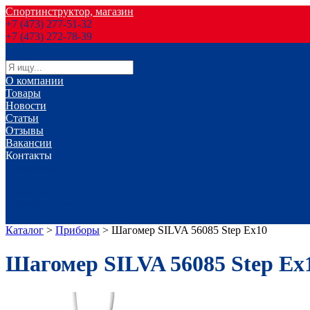
Спортинструктор, магазин
+7 (473) 277-51-32
+7 (473) 272-78-39
О компании
Товары
Новости
Статьи
Отзывы
Вакансии
Контакты
г. Воронеж
г. Лиски
г. Россошь
г. Старый Оскол
г. Губкин
Каталог
>
Приборы
>
Шагомер SILVA 56085 Step Ex10
Шагомер SILVA 56085 Step Ex