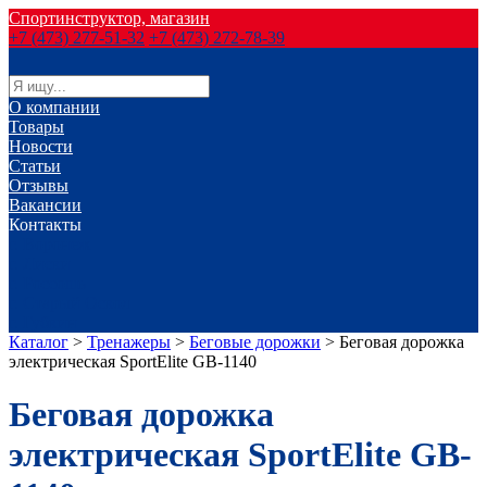
Спортинструктор, магазин
+7 (473) 277-51-32
+7 (473) 272-78-39
О компании
Товары
Новости
Статьи
Отзывы
Вакансии
Контакты
г. Воронеж
г. Лиски
г. Россошь
г. Старый Оскол
г. Губкин
Каталог
>
Тренажеры
>
Беговые дорожки
>
Беговая дорожка
электрическая SportElite GB-1140
Беговая дорожка
электрическая SportElite GB-