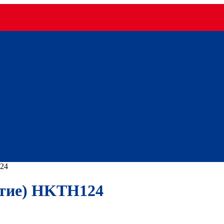
24
тие) HKTH124