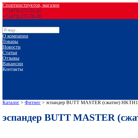
Спортинструктор, магазин
+7 (473) 277-51-32
+7 (473) 272-78-39
О компании
Товары
Новости
Статьи
Отзывы
Вакансии
Контакты
г. Воронеж
г. Лиски
г. Россошь
г. Старый Оскол
г. Губкин
Каталог
>
Фитнес
>
эспандер BUTT MASTER (сжатие) HKTH1
эспандер BUTT MASTER (сжа