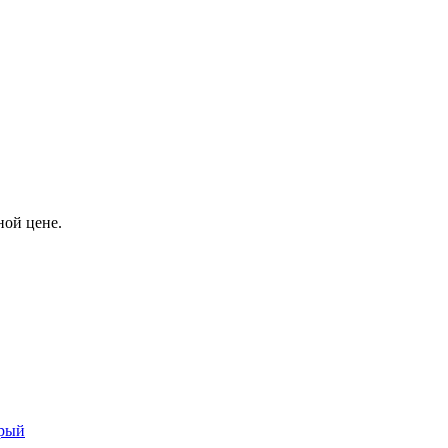
ой цене.
ерый