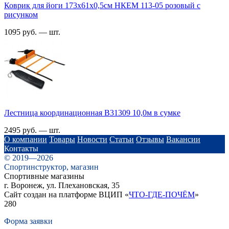
Коврик для йоги 173х61х0,5см НКЕМ 113-05 розовый с
рисунком
1095 руб. — шт.
Лестница координационная B31309 10,0м в сумке
2495 руб. — шт.
О компании
Товары
Новости
Статьи
Отзывы
Вакансии
Контакты
© 2019—2026
Спортинструктор, магазин
Спортивные магазины
г. Воронеж, ул. Плехановская, 35
Сайт создан на платформе ВЦИП «
ЧТО-ГДЕ-ПОЧЁМ
»
280
Форма заявки