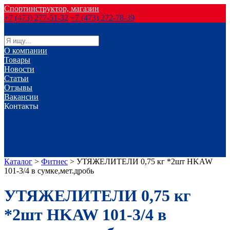
Спортинструктор, магазин
+7 (473) 277-51-32
+7 (473) 272-78-39
О компании
Товары
Новости
Статьи
Отзывы
Вакансии
Контакты
г. Воронеж
г. Лиски
г. Россошь
г. Старый Оскол
г. Губкин
Каталог
>
Фитнес
>
УТЯЖЕЛИТЕЛИ 0,75 кг *2шт HKAW
101-3/4 в сумке,мет.дробь
УТЯЖЕЛИТЕЛИ 0,75 кг
*2шт HKAW 101-3/4 в