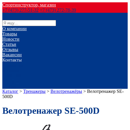
Спортинструктор, магазин
+7 (473) 277-51-32
+7 (473) 272-78-39
О компании
Товары
Новости
Статьи
Отзывы
Вакансии
Контакты
г. Воронеж
г. Лиски
г. Россошь
г. Старый Оскол
г. Губкин
Каталог
>
Тренажеры
>
Велотренажёры
>
Велотренажер SE-
500D
Велотренажер SE-500D